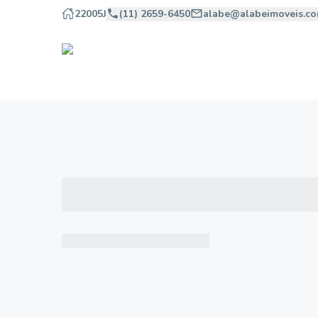
22005J
(11) 2659-6450
alabe@alabeimoveis.co