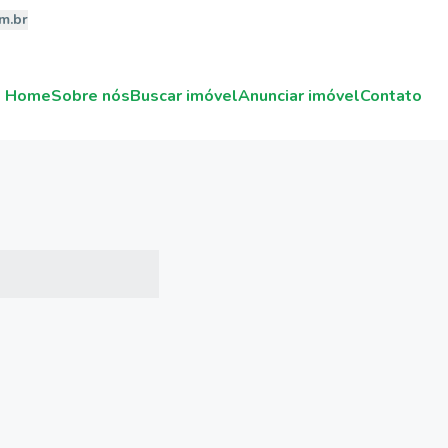
m.br
Home
Sobre nós
Buscar imóvel
Anunciar imóvel
Contato