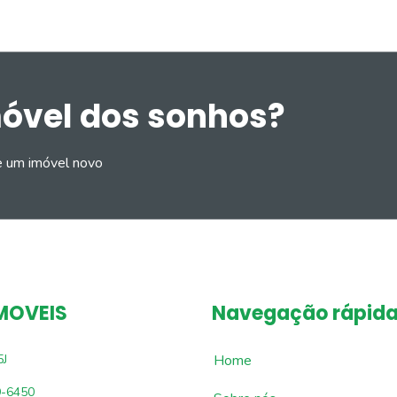
móvel dos sonhos?
e um imóvel novo
MOVEIS
Navegação rápid
5J
Home
9-6450