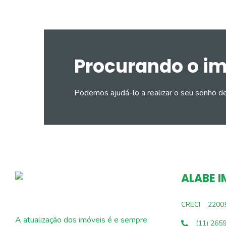
Procurando o i
Podemos ajudá-lo a realizar o seu sonho d
ALABE I
CRECI
2200
A atualização dos imóveis é e sempre
(11) 265