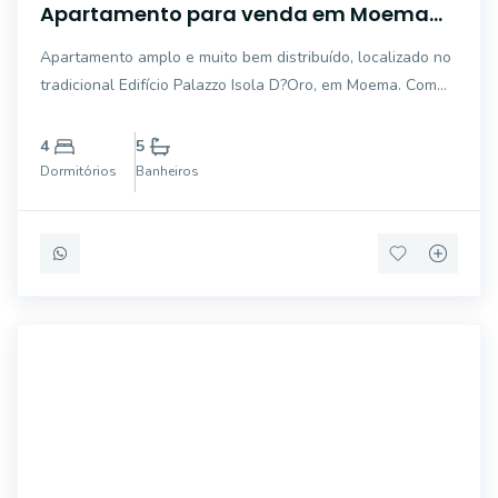
Apartamento para venda em Moema
com 4 quartos, sendo 3 suítes, 196m²
Apartamento amplo e muito bem distribuído, localizado no
tradicional Edifício Palazzo Isola D?Oro, em Moema. Com
aproximadamente 196 m² de área privativa, o imóvel
oferece ambientes espaçosos e confortáveis, ideal para
4
5
quem busca qualidade de vida e excel
Dormitórios
Banheiros
ALB754027