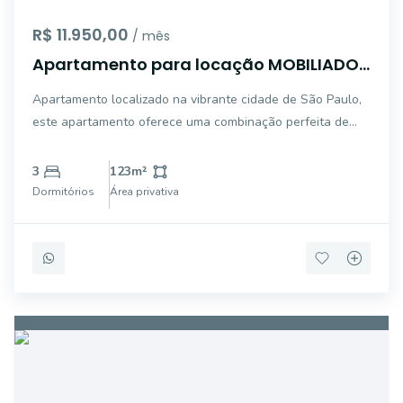
R$ 11.950,00
/ mês
Apartamento para locação MOBILIADO
com 123m² no Brooklin
Apartamento localizado na vibrante cidade de São Paulo,
este apartamento oferece uma combinação perfeita de
espaço e conforto. Com 123m² de área privativa, o imóvel
é ideal para quem busca um lar espaçoso e bem
3
123
m²
distribuído. O apartamento possui 3 quartos,
Dormitórios
Área privativa