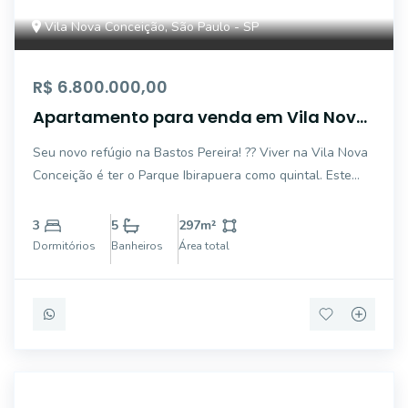
Vila Nova Conceição, São Paulo - SP
R$ 6.800.000,00
Apartamento para venda em Vila Nova
Conceição com 3 quartos, sendo 3
Seu novo refúgio na Bastos Pereira! ?? Viver na Vila Nova
suítes, 175m²
Conceição é ter o Parque Ibirapuera como quintal. Este
apartamento de 175m² entrega todo o espaço e luxo que
sua família busca: ? Living Amplo: Sala de estar generosa
3
5
297
m²
com varanda integrada. ? Suí
Dormitórios
Banheiros
Área total
ALB754046