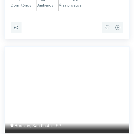
espaço para 2 veículos
Dormitórios
Banheiros
Área privativa
ALB754023
Brooklin, Sao Paulo - SP