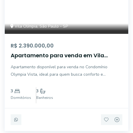
Vila Olímpia, São Paulo - SP
R$ 2.390.000,00
Apartamento para venda em Vila
Olímpia com 3 quartos, sendo 1 suíte,
Apartamento disponível para venda no Condomínio
120m²
Olympia Vista, ideal para quem busca conforto e
segurança em um ambiente residencial. Este imóvel possui
120 m² de área útil, distribuídos de forma inteligente em 3
3
3
quartos, sendo uma suíte, e 3 banheiros, a
Dormitórios
Banheiros