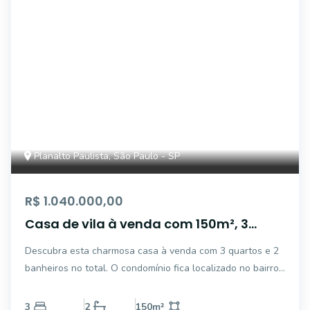
Planalto Paulista, São Paulo - SP
R$ 1.040.000,00
Casa de vila à venda com 150m², 3
quartos e 2 vagas Planalto Paulista - SP
Descubra esta charmosa casa à venda com 3 quartos e 2
banheiros no total. O condomínio fica localizado no bairro
Planalto Paulista em São Paulo. Com 150 m² de área total,
este imóvel possui 3 dormitórios, 2 banheiros e oferece
3
2
150
m²