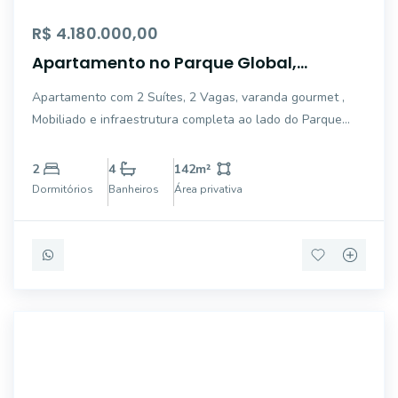
R$ 4.180.000,00
Apartamento no Parque Global,
Mobiliado, com varanda gourmet e
Apartamento com 2 Suítes, 2 Vagas, varanda gourmet ,
Vista Panorâmica ao lado do Parque
Mobiliado e infraestrutura completa ao lado do Parque
Burle Marx
Burle Marx, acima do 40º Andar !!! Automação integrada à
Alexa com interruptores inteligentes. Janelas/fechamentos
2
4
142
m²
motorizados e integrados à
Dormitórios
Banheiros
Área privativa
ALB754024