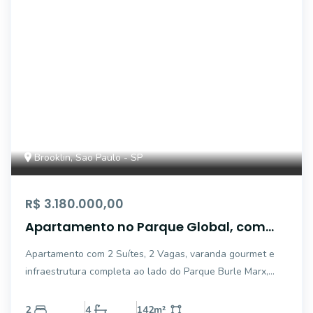
Brooklin, Sao Paulo - SP
R$ 3.180.000,00
Apartamento no Parque Global, com
varanda gourmet e Vista Panorâmica
Apartamento com 2 Suítes, 2 Vagas, varanda gourmet e
ao lado do Parque Burle Marx
infraestrutura completa ao lado do Parque Burle Marx,
acima do 35º Andar !!! Localizado no charmoso bairro do
Real Parque, em São Paulo, este espaçoso apartamento
2
4
142
m²