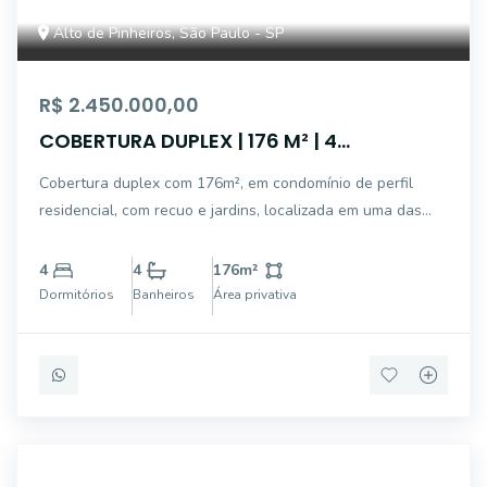
Alto de Pinheiros, São Paulo - SP
R$ 2.450.000,00
COBERTURA DUPLEX | 176 M² | 4
DORMITÓRIOS | 2 SUÍTES | 3 VAGAS -
Cobertura duplex com 176m², em condomínio de perfil
ALTO DE PINHEIROS
residencial, com recuo e jardins, localizada em uma das
regiões mais desejadas de Alto de Pinheiros. A planta
oferece ambientes amplos e bem distribuídos, com hall de
4
4
176
m²
entrada, living para dois ambientes
Dormitórios
Banheiros
Área privativa
ALB754019