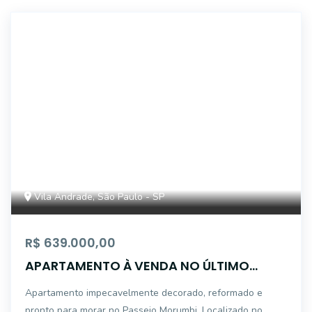
ALB754029
Vila Andrade, São Paulo - SP
R$ 639.000,00
APARTAMENTO À VENDA NO ÚLTIMO
ANDAR | 59 M² | 2 DORMITÓRIOS | 1 SUÍTE |
Apartamento impecavelmente decorado, reformado e
2 VAGAS - VILA ANDRADE
pronto para morar no Passeio Morumbi. Localizado no