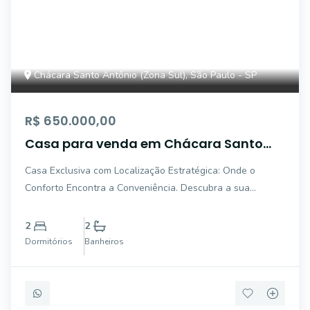
Chácara Santo Antônio (Zona Sul), São Paulo - SP
R$ 650.000,00
Casa para venda em Chácara Santo
Antônio (Zona Sul) com 2 quartos, 93m²
Casa Exclusiva com Localização Estratégica: Onde o
Conforto Encontra a Conveniência. Descubra a sua
próxima residência na charmosa Chácara Santo Antônio
(Zona Sul), São Paulo. venha morar neste aconchegante
2
2
sobrado de 93 m² que oferece a rara oportunida
Dormitórios
Banheiros