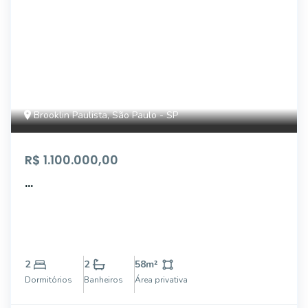
Brooklin Paulista, São Paulo - SP
R$ 1.100.000,00
...
2
2
58
m²
Dormitórios
Banheiros
Área privativa