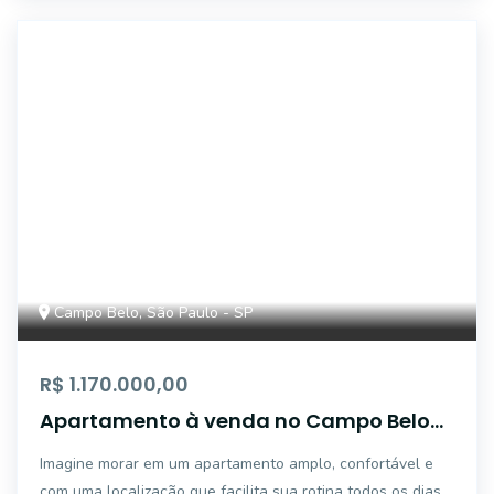
ALB754018
Campo Belo, São Paulo - SP
R$ 1.170.000,00
Apartamento à venda no Campo Belo
com 3 dormitórios, 2 vagas
Imagine morar em um apartamento amplo, confortável e
com uma localização que facilita sua rotina todos os dias.