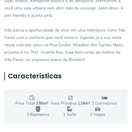
lojas, ônibus, transporte público e ao aeroporto, oferecendo a
você uma vida urbana sem abrir mão do sossego. Além disso, é
pet-friendly e aceita pets.
Não perca a oportunidade de viver em uma metrópole como São
Paulo com o conforto que você merece. Agende já a sua visita
neste sobrado único na Rua Doutor Wladimir dos Santos Mello,
próximo à Av. Prof. Vicente Rao. Seja bem-vindo ao melhor de
São Paulo, no charmoso bairro do Brooklin!
Características
Área Total
186
m²
Área Privativa
124
m²
3
Dormitório
s
3
Banheiro
s
1
Suíte
2
Vaga
s