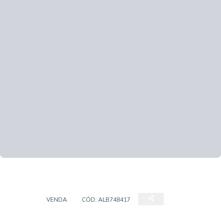
CASA
VENDA
CÓD:
ALB748417