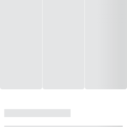
CASA
VENDA
CÓD: 19327