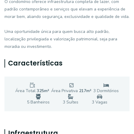
O condomínio oferece infraestrutura completa de lazer, com
padrão contemporâneo e serviços que elevam a experiência de
morar bem, aliando segurança, exclusividade e qualidade de vida.
Uma oportunidade única para quem busca alto padrão,
localização privilegiada e valorização patrimonial, seja para
moradia ou investimento.
Características
Área Total
325
m²
Área Privativa
217
m²
3
Dormitório
s
5
Banheiro
s
3
Suíte
s
3
Vaga
s
Infraestrutura