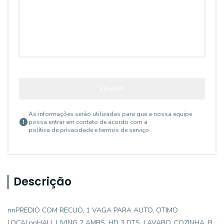
ENVIAR
As informações serão utilizadas para que a nossa equipe
possa entrar em contato de acordo com a
política de privacidade e termos de serviço
Descrição
nnPREDIO COM RECUO, 1 VAGA PARA AUTO, OTIMO
LOCALnnHALL LIVING 2 AMBS, HD 3 DTS, LAVABO, COZINHA, B.