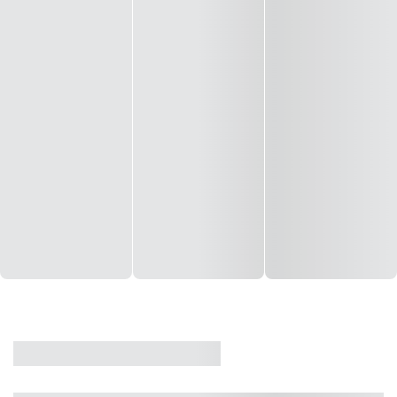
CASA
VENDA
CÓD: 19327