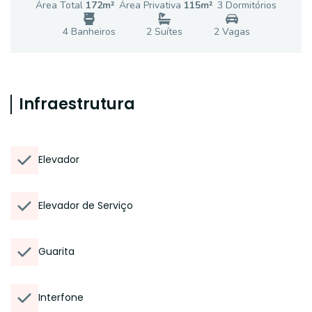
Área Total
172
m²
Área Privativa
115
m²
3
Dormitório
s
4
Banheiro
s
2
Suíte
s
2
Vaga
s
Infraestrutura
Elevador
Elevador de Serviço
Guarita
Interfone