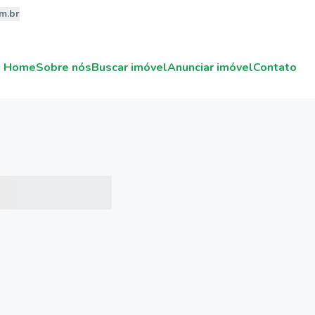
m.br
Home
Sobre nós
Buscar imóvel
Anunciar imóvel
Contato