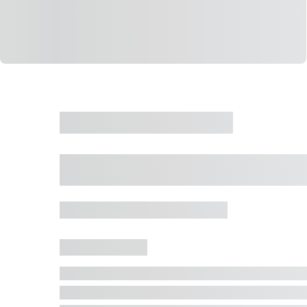
CASA
VENDA
CÓD: 19327
Casa 5 Dormitórios 
Jurerê Internacional, Florianópolis - SC