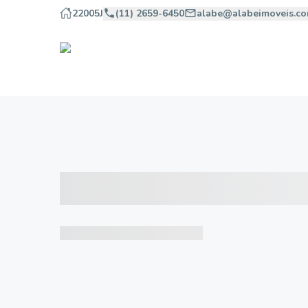
22005J
(11) 2659-6450
alabe@alabeimoveis.co