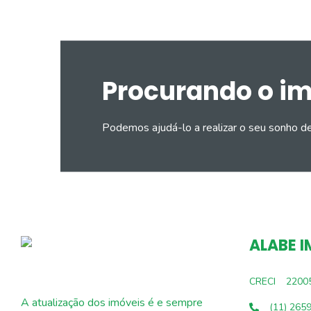
Procurando o i
Podemos ajudá-lo a realizar o seu sonho d
ALABE I
CRECI
2200
A atualização dos imóveis é e sempre
(11) 265