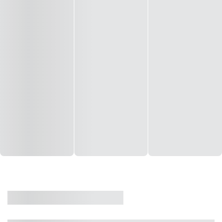
CASA
VENDA
CÓD: 19327