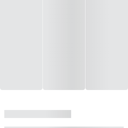
CASA
VENDA
CÓD: 19327