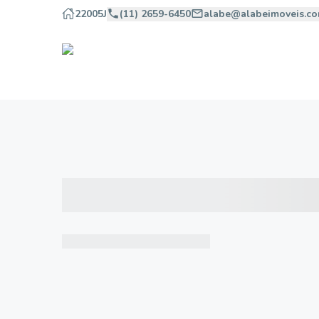
22005J
(11) 2659-6450
alabe@alabeimoveis.co