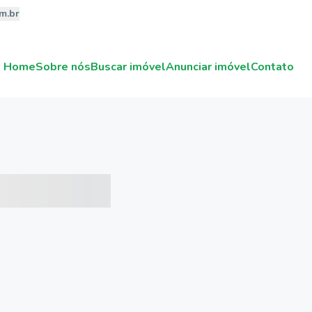
m.br
Home
Sobre nós
Buscar imóvel
Anunciar imóvel
Contato