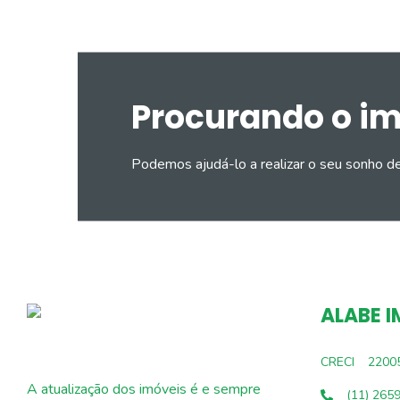
Procurando o i
Podemos ajudá-lo a realizar o seu sonho d
ALABE I
CRECI
2200
A atualização dos imóveis é e sempre
(11) 265