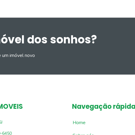
móvel dos sonhos?
e um imóvel novo
MOVEIS
Navegação rápid
5J
Home
9-6450