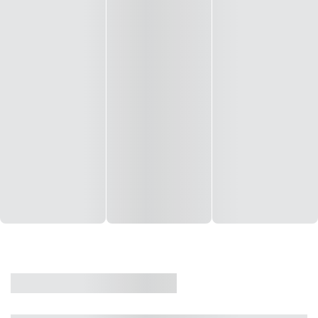
CASA
VENDA
CÓD: 19327