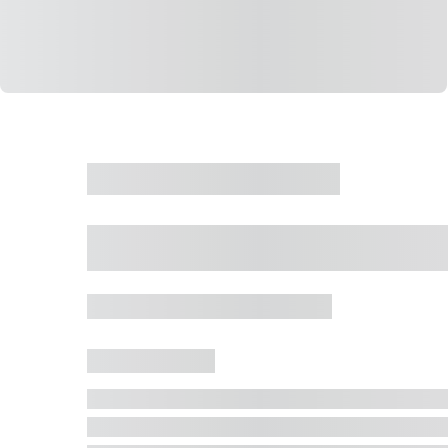
CASA
VENDA
CÓD: 19327
Casa 5 Dormitórios 
Jurerê Internacional, Florianópolis - SC