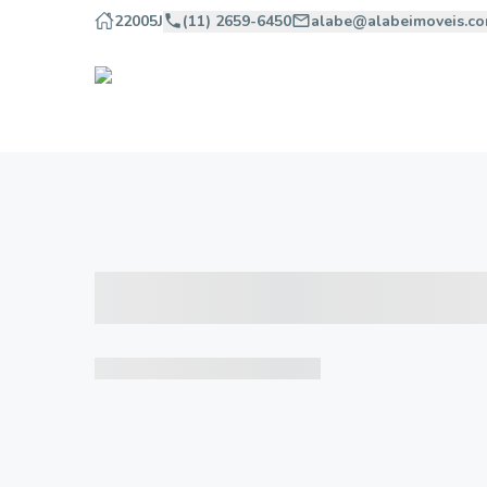
22005J
(11) 2659-6450
alabe@alabeimoveis.co