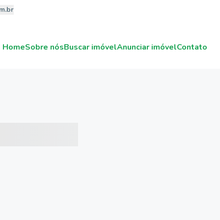
m.br
Home
Sobre nós
Buscar imóvel
Anunciar imóvel
Contato