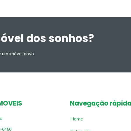
móvel dos sonhos?
e um imóvel novo
MOVEIS
Navegação rápid
5J
Home
9-6450