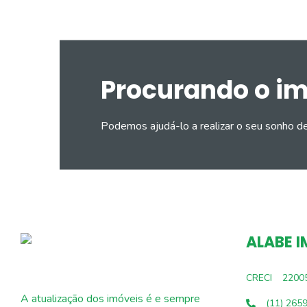
Procurando o i
Podemos ajudá-lo a realizar o seu sonho d
ALABE I
CRECI
2200
A atualização dos imóveis é e sempre
(11) 265