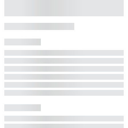
Casa 5 Dormitórios e Jacuzzi -
Jurerê
Jurerê Internacional, Florianópolis - SC