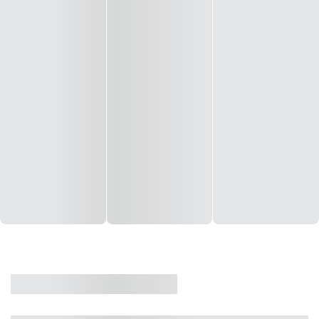
CASA
VENDA
CÓD: 19327