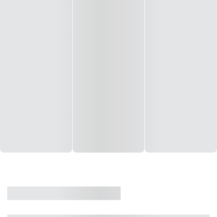
CASA
VENDA
CÓD: 19327