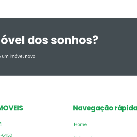
móvel dos sonhos?
e um imóvel novo
MOVEIS
Navegação rápid
5J
Home
9-6450