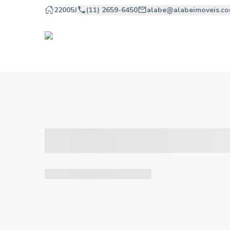
22005J
(11) 2659-6450
alabe@alabeimoveis.co