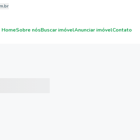
m.br
Home
Sobre nós
Buscar imóvel
Anunciar imóvel
Contato