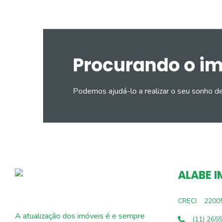
Procurando o i
Podemos ajudá-lo a realizar o seu sonho d
ALABE I
CRECI
2200
A atualização dos imóveis é e sempre
(11) 265