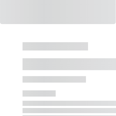
CASA
VENDA
CÓD: 19327
Casa 5 Dormitórios 
Jurerê Internacional, Florianópolis - SC