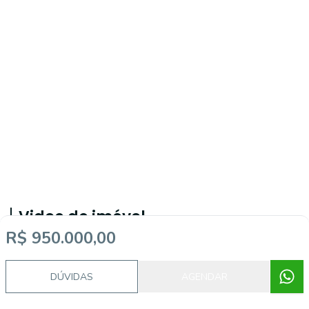
Video do imóvel
R$ 950.000,00
Imóveis semelhantes
DÚVIDAS
AGENDAR