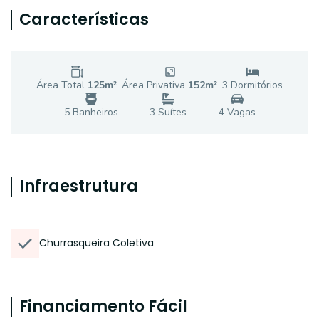
Características
Área Total
125
m²
Área Privativa
152
m²
3
Dormitório
s
5
Banheiro
s
3
Suíte
s
4
Vaga
s
Infraestrutura
Churrasqueira Coletiva
Financiamento Fácil