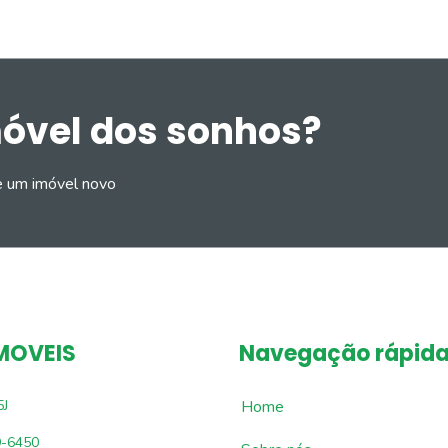
móvel dos sonhos?
e um imóvel novo
MOVEIS
Navegação rápid
5J
Home
9-6450