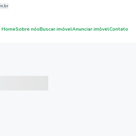
m.br
Home
Sobre nós
Buscar imóvel
Anunciar imóvel
Contato