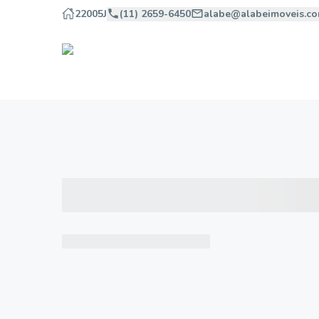
22005J
(11) 2659-6450
alabe@alabeimoveis.co