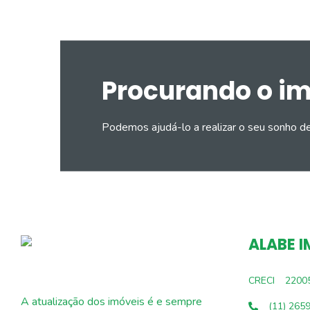
Procurando o i
Podemos ajudá-lo a realizar o seu sonho d
ALABE I
CRECI
2200
A atualização dos imóveis é e sempre
(11) 265