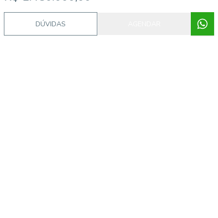
Video do imóvel
DÚVIDAS
AGENDAR
Imóveis semelhantes
MA1192
Planalto Paulista, São Paulo - SP