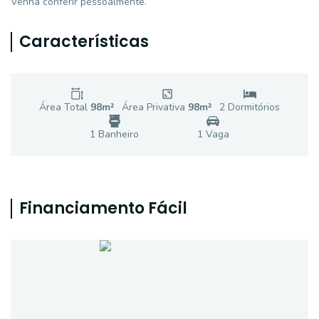
Venha conferir pessoalmente.
Características
Área Total
98
m²
Área Privativa
98
m²
2
Dormitório
s
1
Banheiro
1
Vaga
Financiamento Fácil