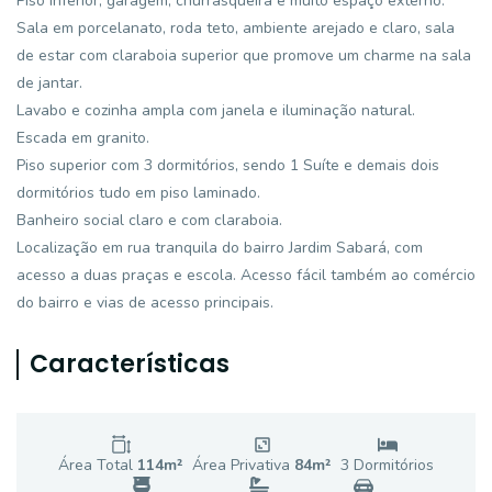
Piso inferior, garagem, churrasqueira e muito espaço externo.
Sala em porcelanato, roda teto, ambiente arejado e claro, sala
de estar com claraboia superior que promove um charme na sala
de jantar.
Lavabo e cozinha ampla com janela e iluminação natural.
Escada em granito.
Piso superior com 3 dormitórios, sendo 1 Suíte e demais dois
dormitórios tudo em piso laminado.
Banheiro social claro e com claraboia.
Localização em rua tranquila do bairro Jardim Sabará, com
acesso a duas praças e escola. Acesso fácil também ao comércio
do bairro e vias de acesso principais.
Características
Área Total
114
m²
Área Privativa
84
m²
3
Dormitório
s