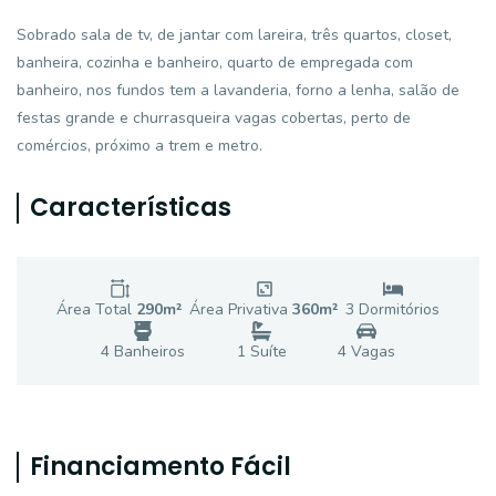
Sobrado sala de tv, de jantar com lareira, três quartos, closet,
banheira, cozinha e banheiro, quarto de empregada com
banheiro, nos fundos tem a lavanderia, forno a lenha, salão de
festas grande e churrasqueira vagas cobertas, perto de
comércios, próximo a trem e metro.
Características
Área Total
290
m²
Área Privativa
360
m²
3
Dormitório
s
4
Banheiro
s
1
Suíte
4
Vaga
s
Financiamento Fácil