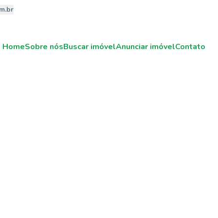
m.br
Home
Sobre nós
Buscar imóvel
Anunciar imóvel
Contato