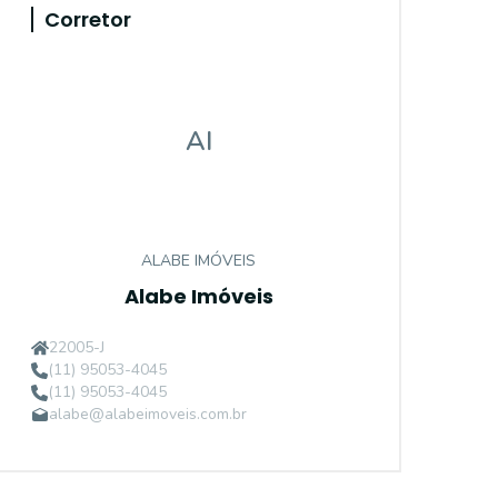
Corretor
AI
ALABE IMÓVEIS
Alabe Imóveis
22005-J
(11) 95053-4045
(11) 95053-4045
alabe@alabeimoveis.com.br