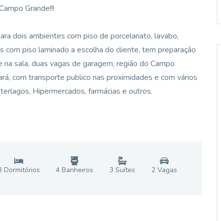
 Campo Grande!!!
ara dois ambientes com piso de porcelanato, lavabo,
es com piso laminado a escolha do cliente, tem preparação
 e na sala, duas vagas de garagem, região do Campo
á, com transporte publico nas proximidades e com vários
terlagos, Hipermercados, farmácias e outros.
3
Dormitório
s
4
Banheiro
s
3
Suíte
s
2
Vaga
s