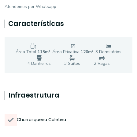
Atendemos por Whatsapp
Características
Área Total
115
m²
Área Privativa
120
m²
3
Dormitório
s
4
Banheiro
s
3
Suíte
s
2
Vaga
s
Infraestrutura
Churrasqueira Coletiva