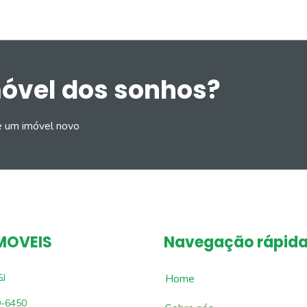
móvel dos sonhos?
e um imóvel novo
MOVEIS
Navegação rápid
5J
Home
9-6450