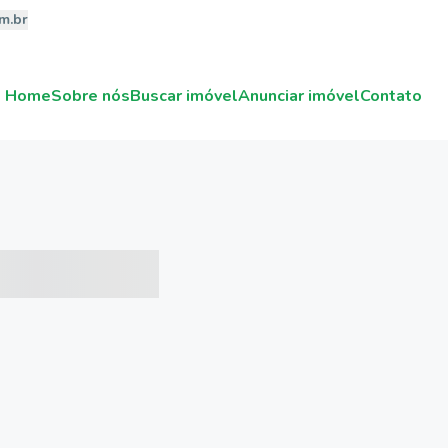
m.br
Home
Sobre nós
Buscar imóvel
Anunciar imóvel
Contato