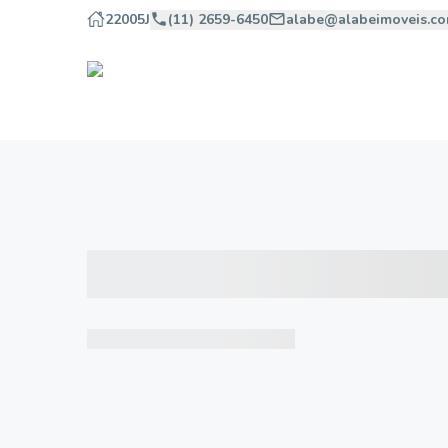
22005J
(11) 2659-6450
alabe@alabeimoveis.co