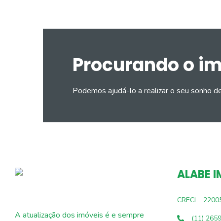
Procurando o i
Podemos ajudá-lo a realizar o seu sonho d
ALABE I
CRECI
2200
A atualização dos imóveis é e sempre
(11) 265