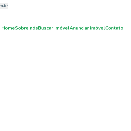
m.br
Home
Sobre nós
Buscar imóvel
Anunciar imóvel
Contato