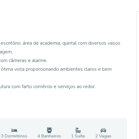
 escritório, área de academia, quintal com diversos vasos
ragem,
com câmeras e alarme.
 ótima vista proporcionando ambientes claros e bem
utura com farto comércio e serviços ao redor.
3
Dormitório
s
4
Banheiro
s
1
Suíte
2
Vaga
s