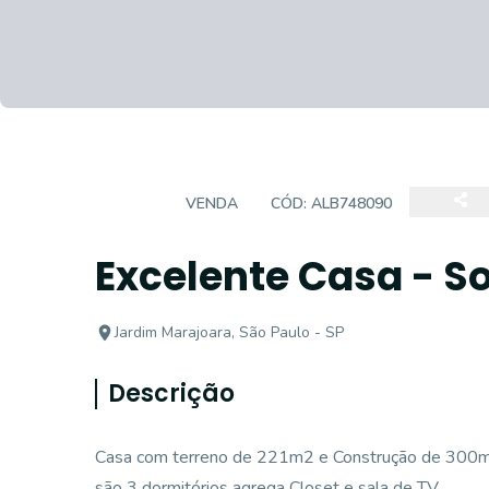
CASA
VENDA
CÓD:
ALB748090
Excelente Casa - S
Jardim Marajoara, São Paulo - SP
Descrição
Casa com terreno de 221m2 e Construção de 300
são 3 dormitórios agrega Closet e sala de TV