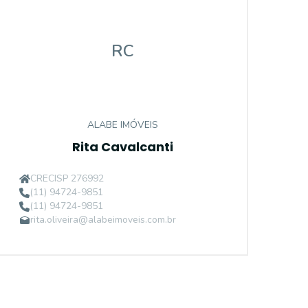
RC
ALABE IMÓVEIS
Rita Cavalcanti
CRECISP 276992
(11) 94724-9851
(11) 94724-9851
rita.oliveira@alabeimoveis.com.br