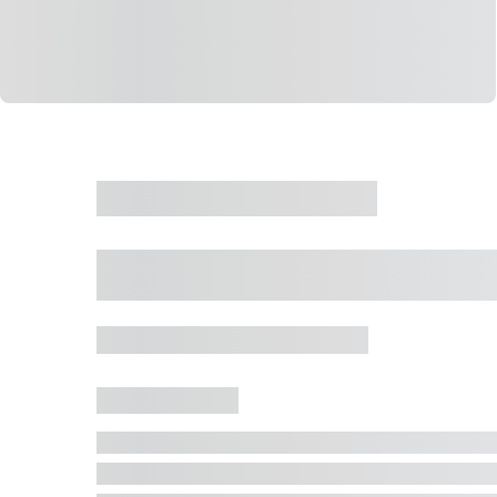
CASA
VENDA
CÓD: 19327
Casa 5 Dormitórios 
Jurerê Internacional, Florianópolis - SC