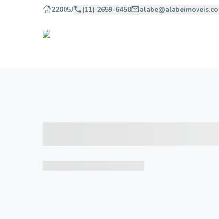
22005J
(11) 2659-6450
alabe@alabeimoveis.co