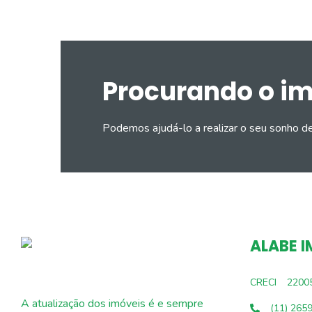
Procurando o i
Podemos ajudá-lo a realizar o seu sonho d
ALABE I
CRECI
2200
A atualização dos imóveis é e sempre
(11) 265