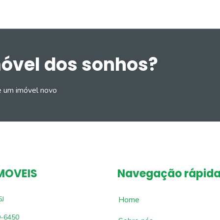
móvel dos sonhos?
e um imóvel novo
MOVEIS
Navegação rápid
5J
Home
9-6450