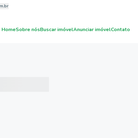
m.br
Home
Sobre nós
Buscar imóvel
Anunciar imóvel
Contato