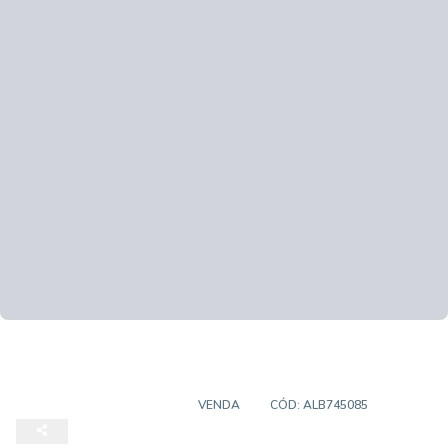
CASA EM CONDOMÍNIO
VENDA
CÓD:
ALB745085