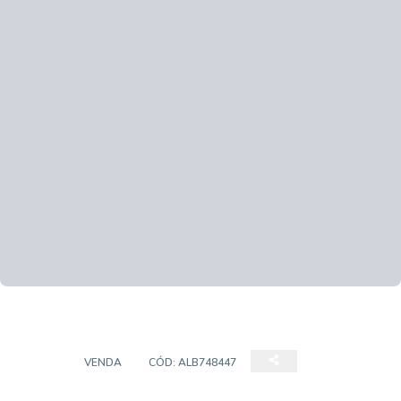
CASA
VENDA
CÓD:
ALB748447