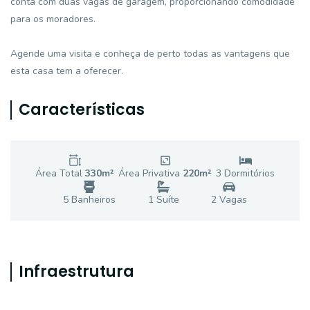
conta com duas vagas de garagem, proporcionando comodidade
para os moradores.
Agende uma visita e conheça de perto todas as vantagens que
esta casa tem a oferecer.
Características
Área Total
330
m²
Área Privativa
220
m²
3
Dormitório
s
5
Banheiro
s
1
Suíte
2
Vaga
s
Infraestrutura