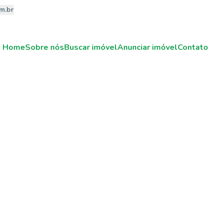
m.br
Home
Sobre nós
Buscar imóvel
Anunciar imóvel
Contato