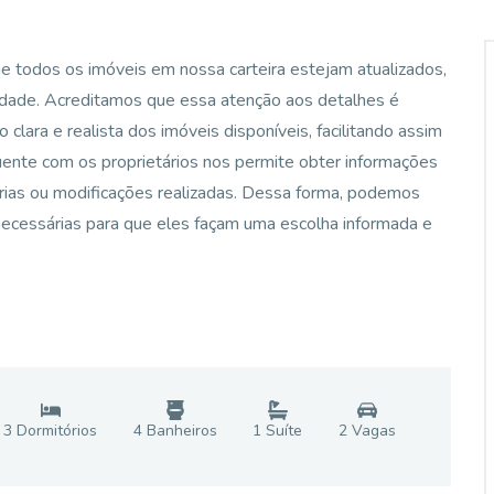
ue todos os imóveis em nossa carteira estejam atualizados,
lidade. Acreditamos que essa atenção aos detalhes é
clara e realista dos imóveis disponíveis, facilitando assim
ente com os proprietários nos permite obter informações
rias ou modificações realizadas. Dessa forma, podemos
necessárias para que eles façam uma escolha informada e
3
Dormitório
s
4
Banheiro
s
1
Suíte
2
Vaga
s