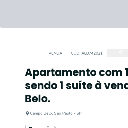
CASA
VENDA
CÓD:
ALB742021
Apartamento com 1
sendo 1 suíte à ve
Belo.
Campo Belo, São Paulo - SP