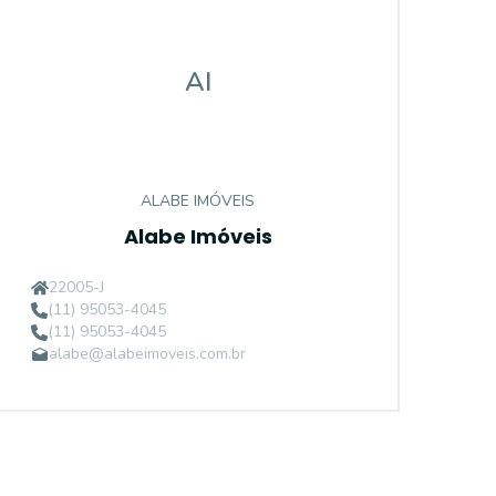
AI
ALABE IMÓVEIS
Alabe Imóveis
22005-J
(11) 95053-4045
(11) 95053-4045
alabe@alabeimoveis.com.br