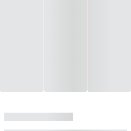
CASA
VENDA
CÓD: 19327