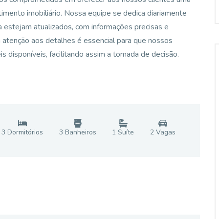
stimento imobiliário. Nossa equipe se dedica diariamente
a estejam atualizados, com informações precisas e
a atenção aos detalhes é essencial para que nossos
is disponíveis, facilitando assim a tomada de decisão.
3
Dormitório
s
3
Banheiro
s
1
Suíte
2
Vaga
s