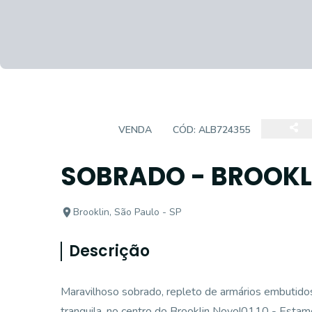
CASA
VENDA
CÓD:
ALB724355
SOBRADO - BROOKLI
Brooklin, São Paulo - SP
Descrição
Maravilhoso sobrado, repleto de armários embutidos
tranquila, no centro do Brooklin Novo!0110 - Esta