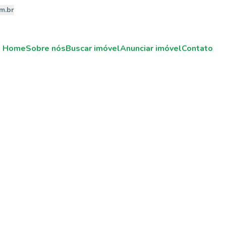
m.br
Home
Sobre nós
Buscar imóvel
Anunciar imóvel
Contato