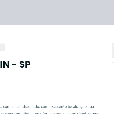
N - SP
, com ar-condicionado, com excelente localização, rua
mos comprometidos em oferecer aos nossos clientes uma