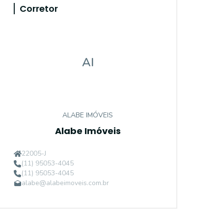
Corretor
AI
ALABE IMÓVEIS
Alabe Imóveis
22005-J
(11) 95053-4045
(11) 95053-4045
alabe@alabeimoveis.com.br