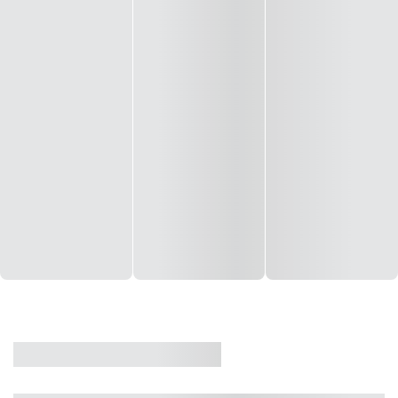
CASA
VENDA
CÓD: 19327