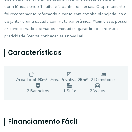
dormitórios, sendo 1 suíte, e 2 banheiros sociais. O apartamento
foi recentemente reformado e conta com cozinha planejada, sala
de jantar e uma sacada com vista panorâmica. Além disso, possui
ar condicionado e armários embutidos, garantindo conforto e
praticidade. Venha conhecer seu novo lar!
Características
Área Total
90
m²
Área Privativa
75
m²
2
Dormitório
s
2
Banheiro
s
1
Suíte
2
Vaga
s
Financiamento Fácil