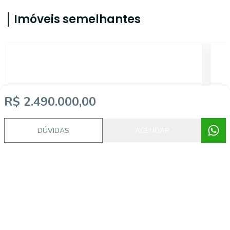
Imóveis semelhantes
ALB743551
R$ 2.490.000,00
DÚVIDAS
AGENDAR
Vila Olímpia, São Paulo - SP
R$ 950.000,00
R
Apartamento à venda na Vila
A