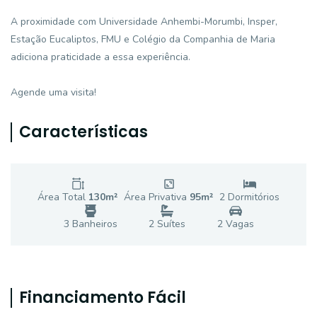
A proximidade com Universidade Anhembi-Morumbi, Insper,
Estação Eucaliptos, FMU e Colégio da Companhia de Maria
adiciona praticidade a essa experiência.
Agende uma visita!
Características
Área Total
130
m²
Área Privativa
95
m²
2
Dormitório
s
3
Banheiro
s
2
Suíte
s
2
Vaga
s
Financiamento Fácil