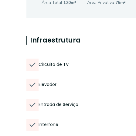
Área Total
120
m²
Área Privativa
75
m²
Infraestrutura
Circuito de TV
Elevador
Entrada de Serviço
Interfone