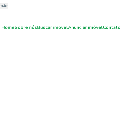
m.br
Home
Sobre nós
Buscar imóvel
Anunciar imóvel
Contato