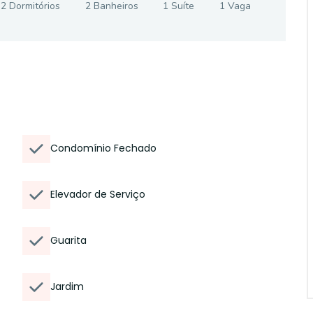
2
Dormitório
s
2
Banheiro
s
1
Suíte
1
Vaga
Condomínio Fechado
Elevador de Serviço
Guarita
Jardim