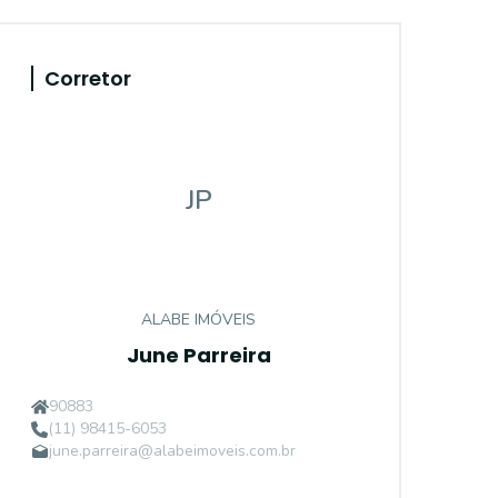
Corretor
JP
ALABE IMÓVEIS
June Parreira
90883
(11) 98415-6053
june.parreira@alabeimoveis.com.br