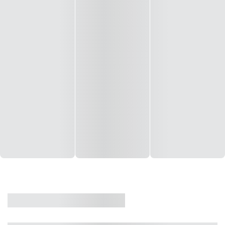
CASA
VENDA
CÓD: 19327