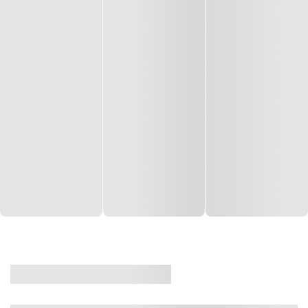
CASA
VENDA
CÓD: 19327