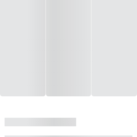
CASA
VENDA
CÓD: 19327