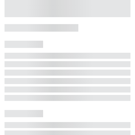
Casa 5 Dormitórios e Jacuzzi -
Jurerê
Jurerê Internacional, Florianópolis - SC