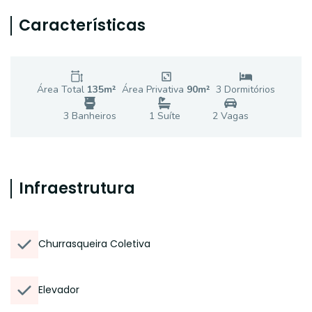
Características
Área Total
135
m²
Área Privativa
90
m²
3
Dormitório
s
3
Banheiro
s
1
Suíte
2
Vaga
s
Infraestrutura
Churrasqueira Coletiva
Elevador