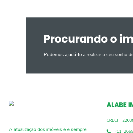
Procurando o i
Podemos ajudá-lo a realizar o seu sonho d
ALABE I
CRECI
2200
A atualização dos imóveis é e sempre
(11) 265