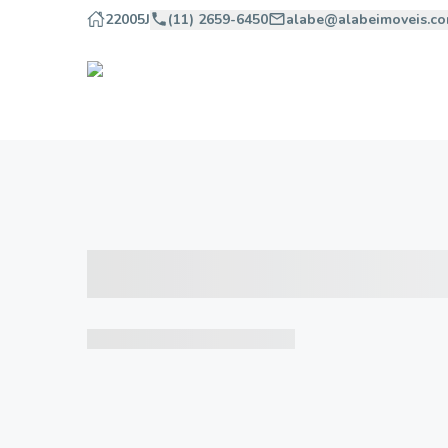
22005J
(11) 2659-6450
alabe@alabeimoveis.co