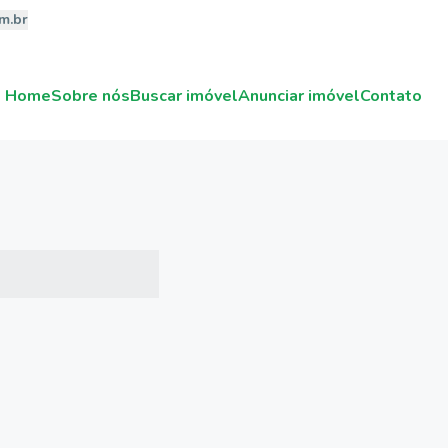
m.br
Home
Sobre nós
Buscar imóvel
Anunciar imóvel
Contato