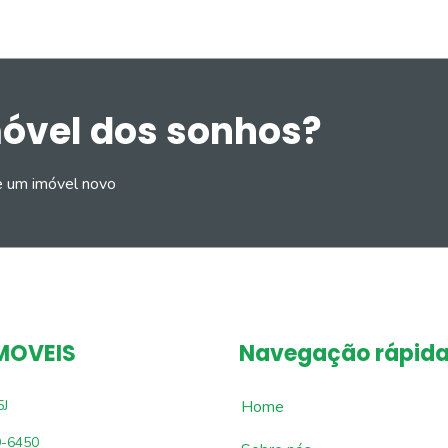
móvel dos sonhos?
e um imóvel novo
MOVEIS
Navegação rápid
5J
Home
9-6450