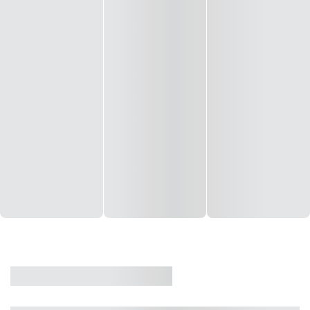
CASA
VENDA
CÓD: 19327