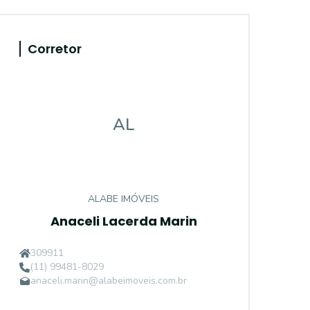
Corretor
AL
ALABE IMÓVEIS
Anaceli Lacerda Marin
309911
(11) 99481-8029
anaceli.marin@alabeimoveis.com.br