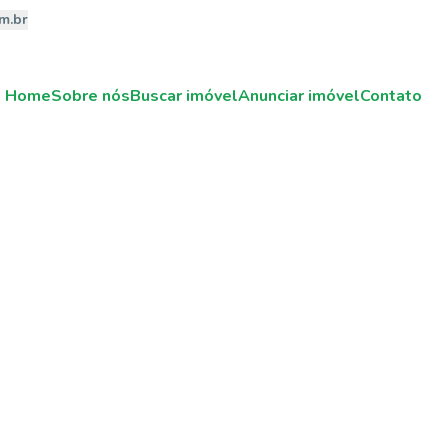
m.br
Home
Sobre nós
Buscar imóvel
Anunciar imóvel
Contato