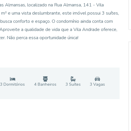
as Almansas, localizado na Rua Almansa, 141 - Vila
m² e uma vista deslumbrante, este imóvel possui 3 suítes,
 busca conforto e espaço. O condomínio ainda conta com
Aproveite a qualidade de vida que a Vila Andrade oferece,
zer. Não perca essa oportunidade única!
3
Dormitório
s
4
Banheiro
s
3
Suíte
s
3
Vaga
s