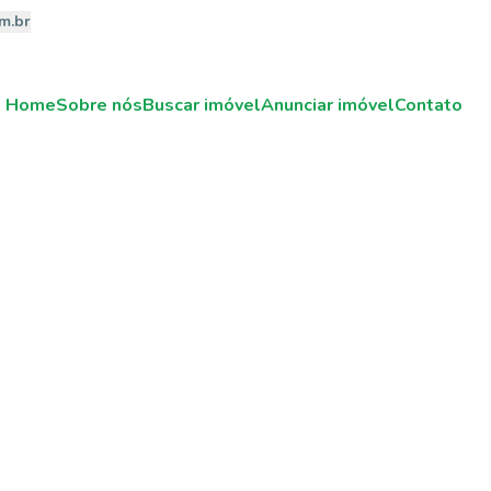
m.br
Home
Sobre nós
Buscar imóvel
Anunciar imóvel
Contato