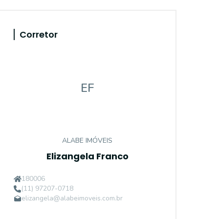
Corretor
EF
ALABE IMÓVEIS
Elizangela Franco
180006
(11) 97207-0718
elizangela@alabeimoveis.com.br