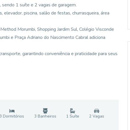
, sendo 1 suíte e 2 vagas de garagem.
 elevador, piscina, salão de festas, churrasqueira, área
Method Morumbi, Shopping Jardim Sul, Colégio Visconde
umbi e Praça Adriano do Nascimento Cabral adiciona
transporte, garantindo conveniência e praticidade para seus
3
Dormitório
s
3
Banheiro
s
1
Suíte
2
Vaga
s