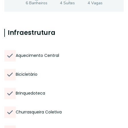
6
Banheiro
s
4
Suíte
s
4
Vaga
s
Infraestrutura
Aquecimento Central
Bicicletário
Brinquedoteca
Churrasqueira Coletiva