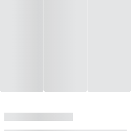
CASA
VENDA
CÓD: 19327