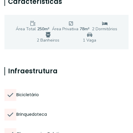
Características
Área Total
250
m²
Área Privativa
78
m²
2
Dormitório
s
2
Banheiro
s
1
Vaga
Infraestrutura
Bicicletário
Brinquedoteca