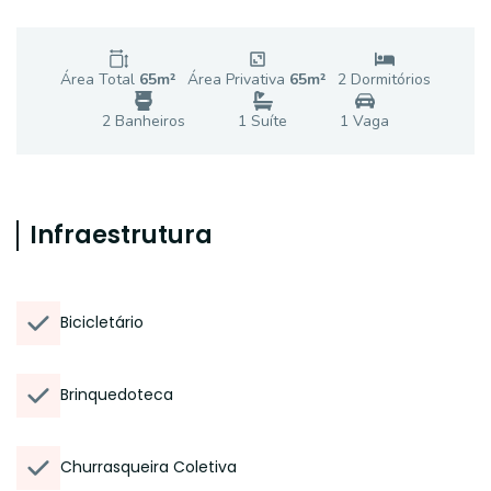
Área Total
65
m²
Área Privativa
65
m²
2
Dormitório
s
2
Banheiro
s
1
Suíte
1
Vaga
Infraestrutura
Bicicletário
Brinquedoteca
Churrasqueira Coletiva