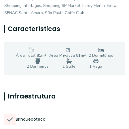
Shopping Interlagos, Shopping SP Market, Leroy Merlin, Extra,
SENAC Santo Amaro, São Paulo Golfe Club.
Características
Área Total
81
m²
Área Privativa
81
m²
2
Dormitório
s
2
Banheiro
s
1
Suíte
1
Vaga
Infraestrutura
Brinquedoteca